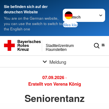
< style
Sie befinden sich auf der
Sprache wechseln zu
deutschen Website
You are on the German website,
you can use the switch to switch to
Alles klar
the English one
Stadtteilzentrum
Haunstetten
Meldung
07.09.2026
·
Erstellt von
Verena König
Seniorentanz